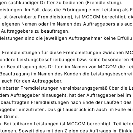
gen sachkundiger Dritter zu bedienen (Fremdleistung).
eistungen. Im Fall, dass die Erbringung einer Leistung als
t ist (vereinbarte Fremdleistung), ist MCCOM berechtigt, d
m eigenen Namen oder im Namen des Auftraggebers als au
Auftraggebers zu beauftragen.
leistungen sind die jeweiligen Auftragnehmer keine Erfüll
en Fremdleistungen für diese Fremdleistungen zwischen 
sondere Leistungsbeschreibungen bzw. keine besonderen R
l der Beauftragung des Dritten im Namen von MCCOM die L
er Beauftragung im Namen des Kunden die Leistungsbeschre
n auch für den Auftraggeber.
reinbarter Fremdleistungen vereinbarungsgemäß über die La
m Auftraggeber hinausgeht, hat der Auftraggeber bei im
auftragten Fremdleistungen nach Ende der Laufzeit des 
eber einzutreten. Das gilt ausdrücklich auch im Falle e
m Grund.
en. Bei teilbaren Leistungen ist MCCOM berechtigt, Teillie
stungen. Soweit dies mit den Zielen des Auftrages im Einkl