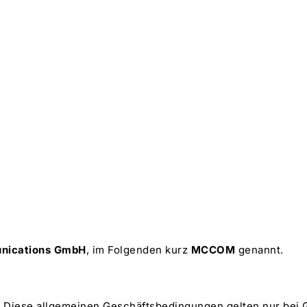
sbedingungen (Stand 02-2016)
nications GmbH
, im Folgenden kurz
MCCOM
genannt.
n. Diese allgemeinen Geschäftsbedingungen gelten nur bei 