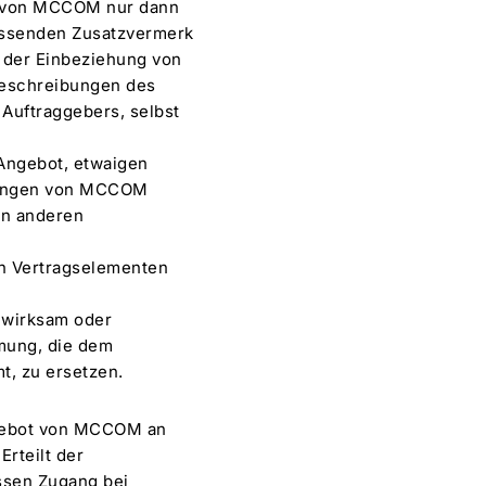
s von MCCOM nur dann
assenden Zusatzvermerk
 der Einbeziehung von
beschreibungen des
Auftraggebers, selbst
Angebot, etwaigen
ngungen von MCCOM
en anderen
n Vertragselementen
nwirksam oder
mung, die dem
, zu ersetzen.
ngebot von MCCOM an
rteilt der
ssen Zugang bei