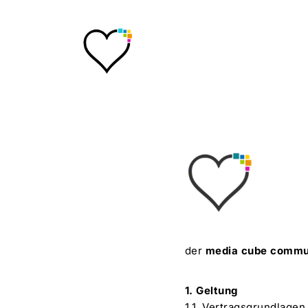
Skip
to
main
content
Allgemeine Geschäft
der
media cube commu
1. Geltung
1.1. Vertragsgrundlage