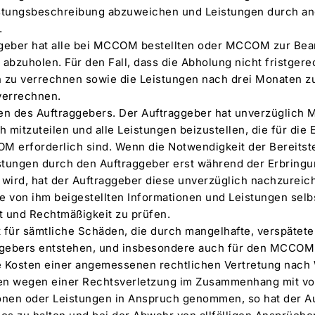
istungsbeschreibung abzuweichen und Leistungen durch an
.
raggeber hat alle bei MCCOM bestellten oder MCCOM zur Be
 abzuholen. Für den Fall, dass die Abholung nicht fristger
n zu verrechnen sowie die Leistungen nach drei Monaten z
verrechnen.
ten des Auftraggebers. Der Auftraggeber hat unverzüglich
ch mitzuteilen und alle Leistungen beizustellen, die für die
 erforderlich sind. Wenn die Notwendigkeit der Bereitst
stungen durch den Auftraggeber erst während der Erbringu
ird, hat der Auftraggeber diese unverzüglich nachzureic
ie von ihm beigestellten Informationen und Leistungen selb
it und Rechtmäßigkeit zu prüfen.
t für sämtliche Schäden, die durch mangelhafte, verspätet
ggebers entstehen, und insbesondere auch für den MCCO
ie Kosten einer angemessenen rechtlichen Vertretung nac
n wegen einer Rechtsverletzung im Zusammenhang mit vo
tionen oder Leistungen in Anspruch genommen, so hat der