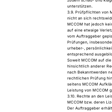
zudem schad- und klagl
unterstützen.
3.9. Prüfpflichten vo
nicht an sich rechtswid
MCCOM hat jedoch kein
auf eine etwaige Verlet
vom Auftraggeber gepla
Prüfungen, insbesonder
urheber-, persönlichke
entsprechend ausgebil
Soweit MCCOM auf die N
hinsichtlich anderer R
nach Bekanntwerden neu
rechtlichen Prüfung hin
seitens MCCOM Aufkläru
Leistung von MCCOM gi
3.10. Rechte an den Le
MCCOM bzw. deren Liz
Der Auftraggeber erhäl