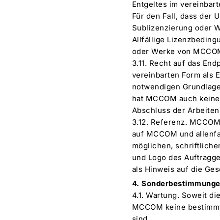
Entgeltes im vereinbar
Für den Fall, dass der 
Sublizenzierung oder W
Allfällige Lizenzbedin
oder Werke von MCCOM 
3.11. Recht auf das End
vereinbarten Form als E
notwendigen Grundlagen
hat MCCOM auch keine V
Abschluss der Arbeite
3.12. Referenz. MCCOM 
auf MCCOM und allenfal
möglichen, schriftlic
und Logo des Auftragge
als Hinweis auf die Ge
4. Sonderbestimmungen
4.1. Wartung. Soweit d
MCCOM keine bestimmte 
sind.