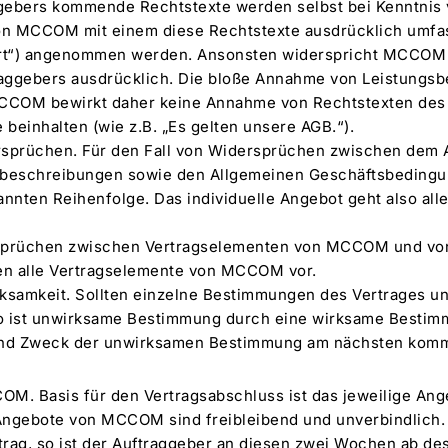
ggebers kommende Rechtstexte werden selbst bei Kenntni
on MCCOM mit einem diese Rechtstexte ausdrücklich umf
iert“) angenommen werden. Ansonsten widerspricht MCCOM
raggebers ausdrücklich. Die bloße Annahme von Leistungs
CCOM bewirkt daher keine Annahme von Rechtstexten des 
beinhalten (wie z.B. „Es gelten unsere AGB.“).
rsprüchen. Für den Fall von Widersprüchen zwischen dem 
ktbeschreibungen sowie den Allgemeinen Geschäftsbedi
annten Reihenfolge. Das individuelle Angebot geht also all
rsprüchen zwischen Vertragselementen von MCCOM und vo
en alle Vertragselemente von MCCOM vor.
rksamkeit. Sollten einzelne Bestimmungen des Vertrages u
so ist unwirksame Bestimmung durch eine wirksame Bestim
 und Zweck der unwirksamen Bestimmung am nächsten kommt
OM. Basis für den Vertragsabschluss ist das jeweilige A
Angebote von MCCOM sind freibleibend und unverbindlich. E
trag, so ist der Auftraggeber an diesen zwei Wochen ab de