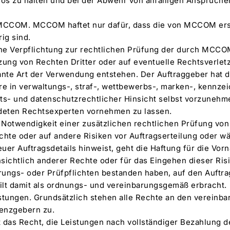
os zu halten und bei der Abwehr von allfälligen Ansprüchen
n MCCOM. MCCOM haftet nur dafür, dass die von MCCOM ers
rig sind.
e Verpflichtung zur rechtlichen Prüfung der durch MCCOM
zung von Rechten Dritter oder auf eventuelle Rechtsverlet
nte Art der Verwendung entstehen. Der Auftraggeber hat d
e in verwaltungs-, straf-, wettbewerbs-, marken-, kennze
its- und datenschutzrechtlicher Hinsicht selbst vorzunehm
deten Rechtsexperten vornehmen zu lassen.
otwendigkeit einer zusätzlichen rechtlichen Prüfung von
echte oder auf andere Risiken vor Auftragserteilung oder w
er Auftragsdetails hinweist, geht die Haftung für die Vor
sichtlich anderer Rechte oder für das Eingehen dieser Risi
ngs- oder Prüfpflichten bestanden haben, auf den Auftra
lt damit als ordnungs- und vereinbarungsgemäß erbracht.
istungen. Grundsätzlich stehen alle Rechte an den vereinba
enzgebern zu.
t das Recht, die Leistungen nach vollständiger Bezahlung d