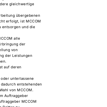
dere gleichwertige
arbeitung übergebenen
echt erfolgt, ist MCCOM
u entsorgen und die
 MCCOM alle
 Erbringung der
ellung von
ng der Leistungen
hen.
st auf deren
e oder unterlassene
M dadurch entstehenden
h Wahl von MCCOM.
m Auftraggeber
 Auftraggeber MCCOM