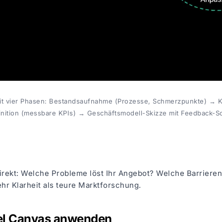
mit vier Phasen: Bestandsaufnahme (Prozesse, Schmerzpunkte) → K
inition (messbare KPIs) → Geschäftsmodell-Skizze mit Feedback-Sc
irekt: Welche Probleme löst Ihr Angebot? Welche Barrieren
ehr Klarheit als teure Marktforschung.
del Canvas anwenden