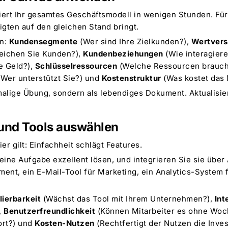
ert Ihr gesamtes Geschäftsmodell in wenigen Stunden. Für 
ligten auf den gleichen Stand bringt.
rn:
Kundensegmente
(Wer sind Ihre Zielkunden?),
Wertvers
eichen Sie Kunden?),
Kundenbeziehungen
(Wie interagiere
e Geld?),
Schlüsselressourcen
(Welche Ressourcen brauch
Wer unterstützt Sie?) und
Kostenstruktur
(Was kostet das 
alige Übung, sondern als lebendiges Dokument. Aktualisier
 und Tools auswählen
er gilt: Einfachheit schlägt Features.
 eine Aufgabe exzellent lösen, und integrieren Sie sie über
nt, ein E-Mail-Tool für Marketing, ein Analytics-System f
lierbarkeit
(Wächst das Tool mit Ihrem Unternehmen?),
Int
,
Benutzerfreundlichkeit
(Können Mitarbeiter es ohne Woc
ort?) und
Kosten-Nutzen
(Rechtfertigt der Nutzen die Invest