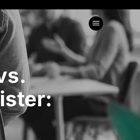
Menu
vs.
ister: