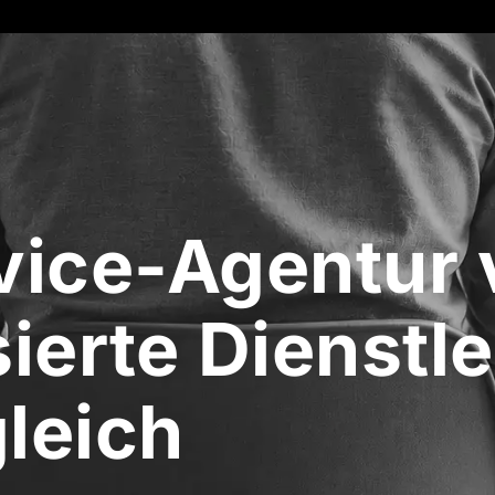
vice-Agentur 
sierte Dienstle
leich