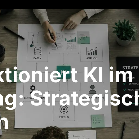
tioniert KI im
g: Strategisc
n