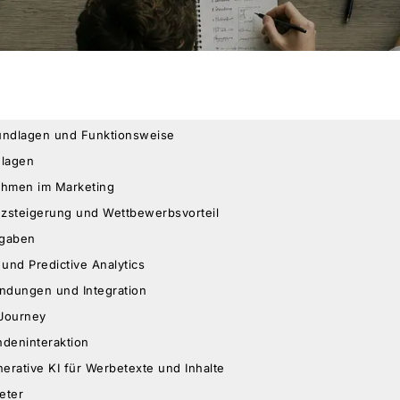
rundlagen und Funktionsweise
dlagen
thmen im Marketing
enzsteigerung und Wettbewerbsvorteil
fgaben
und Predictive Analytics
endungen und Integration
 Journey
ndeninteraktion
erative KI für Werbetexte und Inhalte
eter