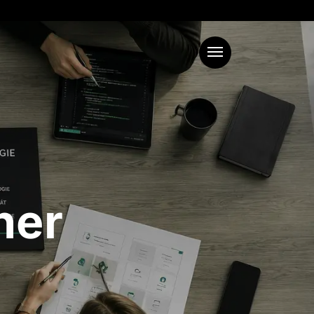
Menu
her